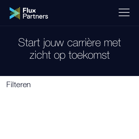
Ga
naar
de
inhoud
Start jouw carrière met
zicht op toekomst
Filteren