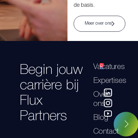
de basis.
Meer over ons
Vacatures
Begin jouw
Expertises
carrière bij
Over
Flux
ons
Partners
Blog
Contact