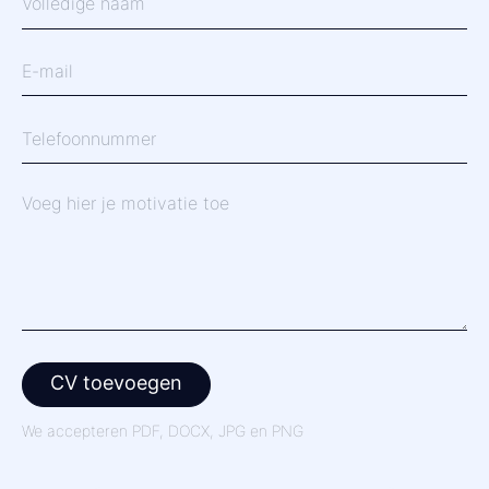
naam
*
E-
mail
*
Telefoonnummer
*
Motivatie
CV
CV toevoegen
We accepteren PDF, DOCX, JPG en PNG