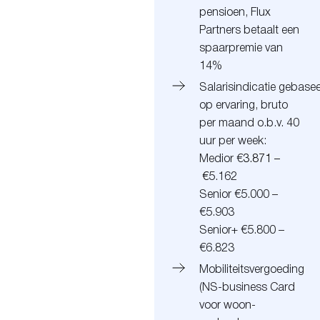
pensioen, Flux
Partners betaalt een
spaarpremie van
14%
Salarisindicatie gebase
op ervaring, bruto
per maand o.b.v. 40
uur per week:
Medior €
3.871 –
€
5.162
Senior €5.000 –
€5.903
Senior+ €5.800 –
€6.823
Mobiliteitsvergoeding
(
NS-business Card
voor woon-