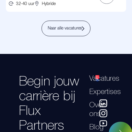
32-40 uur
Hybride
Naar alle vacatures
Vacatures
Begin jouw
Expertises
carrière bij
Over
Flux
ons
Partners
Blog