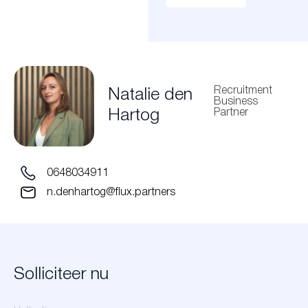
Recruitment
Natalie den
Business
Hartog
Partner
0648034911
n.denhartog@flux.partners
Solliciteer nu
Volledige