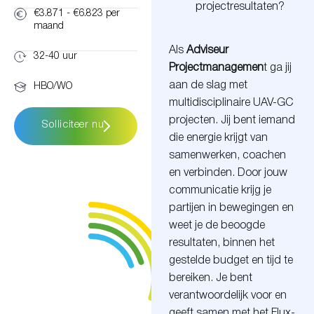
projectresultaten?
€3.871 - €6.823 per
maand
Als
Adviseur
32-40 uur
Projectmanagemen
t ga jij
aan de slag met
HBO/WO
multidisciplinaire UAV-GC
projecten. Jij bent iemand
Solliciteer nu
die energie krijgt van
samenwerken, coachen
en verbinden. Door jouw
communicatie krijg je
partijen in bewegingen en
weet je de beoogde
resultaten, binnen het
gestelde budget en tijd te
bereiken. Je bent
verantwoordelijk voor en
geeft samen met het Flux-