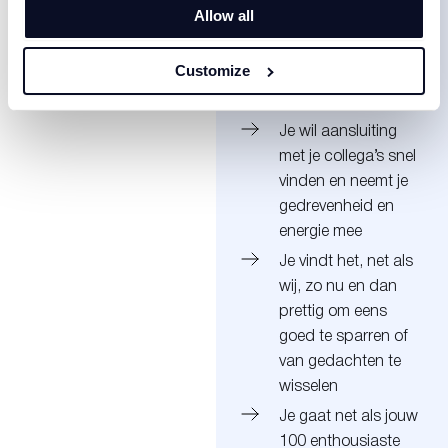
Allow all
Sterke
communicatieve
Customize
vaardigheden in het
Nederlands
Je wil aansluiting
met je collega’s snel
vinden en neemt je
gedrevenheid en
energie mee
Je vindt het, net als
wij, zo nu en dan
prettig om eens
goed te sparren of
van gedachten te
wisselen
Je gaat net als jouw
100 enthousiaste