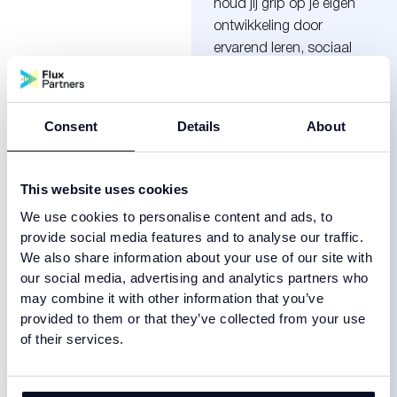
houd jij grip op je eigen
ontwikkeling door
ervarend leren, sociaal
leren en formeel leren.
Consent
Details
About
Je brengt het volgende
mee:
This website uses cookies
HBO/ WO diploma
(bijvoorbeeld Civiele
We use cookies to personalise content and ads, to
Techniek,
provide social media features and to analyse our traffic.
We also share information about your use of our site with
Bouwkunde,
our social media, advertising and analytics partners who
Technische
may combine it with other information that you’ve
Bedrijfskunde)
provided to them or that they’ve collected from your use
Relevante
of their services.
werkervaring in de
bouw, infra of
energie sector